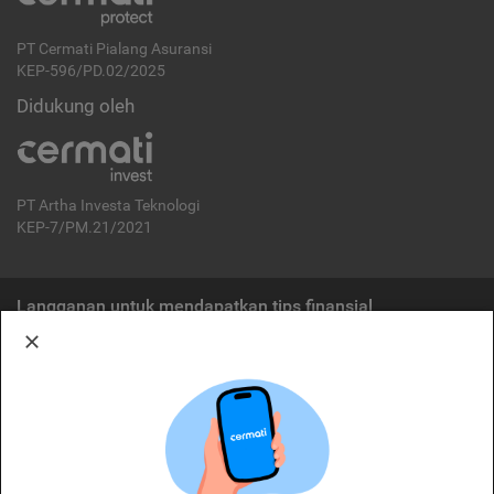
PT Cermati Pialang Asuransi
KEP-596/PD.02/2025
Didukung oleh
PT Artha Investa Teknologi
KEP-7/PM.21/2021
Langganan untuk mendapatkan tips finansial
Berlangganan
Disclaimer:
Cermati merupakan penyelenggara agregasi jasa keuangan yang terdaftar di
OJK. Oleh karena itu, produk dan/atau layanan jasa keuangan yang
ditawarkan bukan merupakan produk dan/atau layanan jasa keuangan yang
diterbitkan oleh Cermati dan Cermati tidak bertanggung jawab atas tuntutan