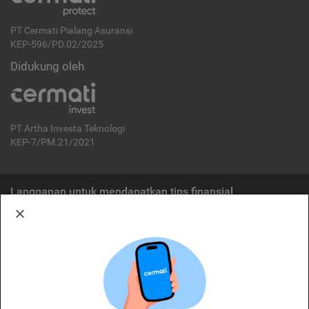
PT Cermati Pialang Asuransi
KEP-596/PD.02/2025
Didukung oleh
PT Artha Investa Teknologi
KEP-7/PM.21/2021
Langganan untuk mendapatkan tips finansial
Berlangganan
Disclaimer:
Cermati merupakan penyelenggara agregasi jasa keuangan yang terdaftar di
OJK. Oleh karena itu, produk dan/atau layanan jasa keuangan yang
ditawarkan bukan merupakan produk dan/atau layanan jasa keuangan yang
diterbitkan oleh Cermati dan Cermati tidak bertanggung jawab atas tuntutan