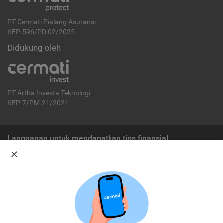
PT Cermati Pialang Asuransi
KEP-596/PD.02/2025
Didukung oleh
PT Artha Investa Teknologi
KEP-7/PM.21/2021
Langganan untuk mendapatkan tips finansial
Berlangganan
Disclaimer:
Cermati merupakan penyelenggara agregasi jasa keuangan yang terdaftar di
OJK. Oleh karena itu, produk dan/atau layanan jasa keuangan yang
ditawarkan bukan merupakan produk dan/atau layanan jasa keuangan yang
diterbitkan oleh Cermati dan Cermati tidak bertanggung jawab atas tuntutan