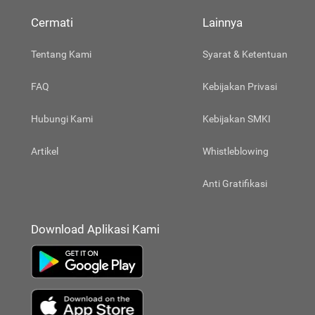
Cermati
Lainnya
Tentang Kami
Syarat & Ketentuan
FAQ
Kebijakan Privasi
Hubungi Kami
Kebijakan SMKI
Artikel
Whistleblowing
Anti Gratifikasi
Download Aplikasi Kami