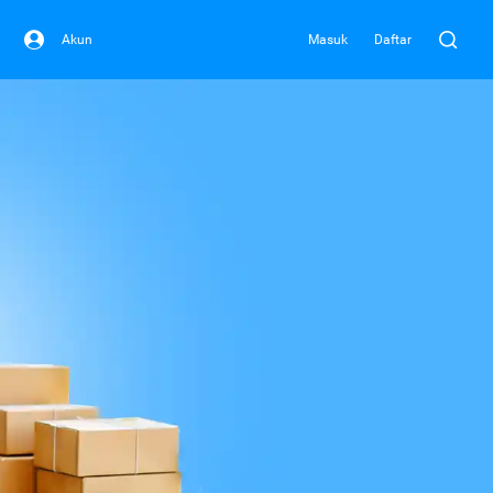
Akun
Masuk
Daftar