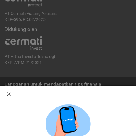
PT Cermati Pialang Asuransi
KEP-596/PD.02/2025
Didukung oleh
PT Artha Investa Teknologi
KEP-7/PM.21/2021
Langganan untuk mendapatkan tips finansial
Berlangganan
Disclaimer:
Cermati merupakan penyelenggara agregasi jasa keuangan yang terdaftar di
OJK. Oleh karena itu, produk dan/atau layanan jasa keuangan yang
ditawarkan bukan merupakan produk dan/atau layanan jasa keuangan yang
diterbitkan oleh Cermati dan Cermati tidak bertanggung jawab atas tuntutan