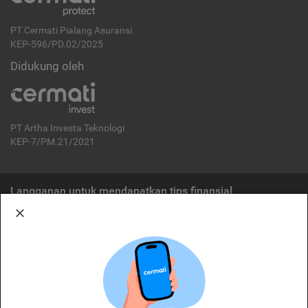
PT Cermati Pialang Asuransi
KEP-596/PD.02/2025
Didukung oleh
PT Artha Investa Teknologi
KEP-7/PM.21/2021
Langganan untuk mendapatkan tips finansial
Berlangganan
Disclaimer:
Cermati merupakan penyelenggara agregasi jasa keuangan yang terdaftar di
OJK. Oleh karena itu, produk dan/atau layanan jasa keuangan yang
ditawarkan bukan merupakan produk dan/atau layanan jasa keuangan yang
diterbitkan oleh Cermati dan Cermati tidak bertanggung jawab atas tuntutan