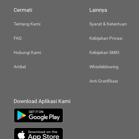
Cermati
Lainnya
Tentang Kami
Syarat & Ketentuan
FAQ
Kebijakan Privasi
Hubungi Kami
Kebijakan SMKI
Artikel
Whistleblowing
Anti Gratifikasi
Download Aplikasi Kami