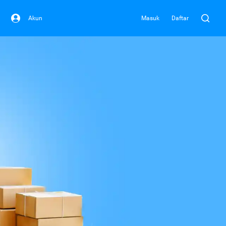
Akun
Masuk
Daftar