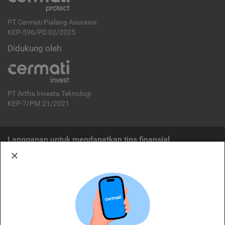
PT Cermati Pialang Asuransi
KEP-596/PD.02/2025
Didukung oleh
PT Artha Investa Teknologi
KEP-7/PM.21/2021
Langganan untuk mendapatkan tips finansial
Berlangganan
Disclaimer:
Cermati merupakan penyelenggara agregasi jasa keuangan yang terdaftar di
OJK. Oleh karena itu, produk dan/atau layanan jasa keuangan yang
ditawarkan bukan merupakan produk dan/atau layanan jasa keuangan yang
diterbitkan oleh Cermati dan Cermati tidak bertanggung jawab atas tuntutan