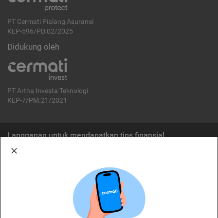
PT Cermati Pialang Asuransi
KEP-596/PD.02/2025
Didukung oleh
PT Artha Investa Teknologi
KEP-7/PM.21/2021
Langganan untuk mendapatkan tips finansial
Berlangganan
Disclaimer:
Cermati merupakan penyelenggara agregasi jasa keuangan yang terdaftar di
OJK. Oleh karena itu, produk dan/atau layanan jasa keuangan yang
ditawarkan bukan merupakan produk dan/atau layanan jasa keuangan yang
diterbitkan oleh Cermati dan Cermati tidak bertanggung jawab atas tuntutan