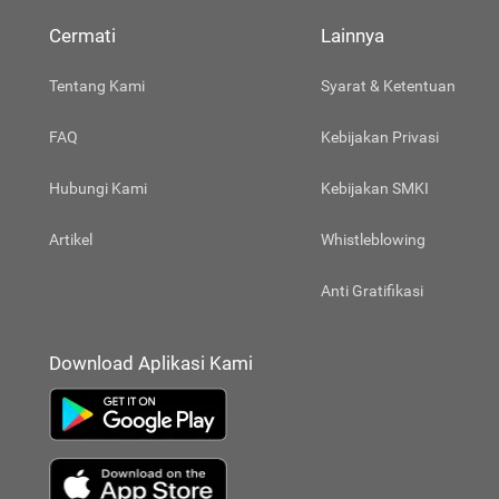
Cermati
Lainnya
Tentang Kami
Syarat & Ketentuan
FAQ
Kebijakan Privasi
Hubungi Kami
Kebijakan SMKI
Artikel
Whistleblowing
Anti Gratifikasi
Download Aplikasi Kami