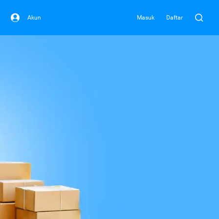
Akun
Masuk
Daftar