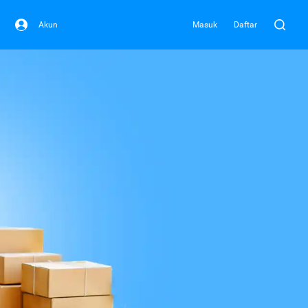
Akun
Masuk
Daftar