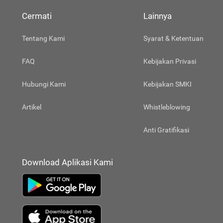
Cermati
Lainnya
Tentang Kami
Syarat & Ketentuan
FAQ
Kebijakan Privasi
Hubungi Kami
Kebijakan SMKI
Artikel
Whistleblowing
Anti Gratifikasi
Download Aplikasi Kami