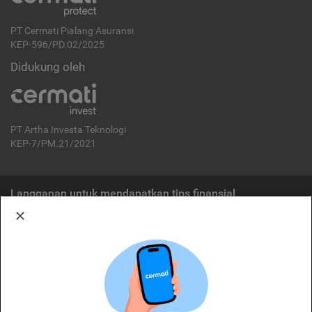
PT Cermati Pialang Asuransi
KEP-596/PD.02/2025
Didukung oleh
PT Artha Investa Teknologi
KEP-7/PM.21/2021
Langganan untuk mendapatkan tips finansial
Berlangganan
Disclaimer:
Cermati merupakan penyelenggara agregasi jasa keuangan yang terdaftar di
OJK. Oleh karena itu, produk dan/atau layanan jasa keuangan yang
ditawarkan bukan merupakan produk dan/atau layanan jasa keuangan yang
diterbitkan oleh Cermati dan Cermati tidak bertanggung jawab atas tuntutan