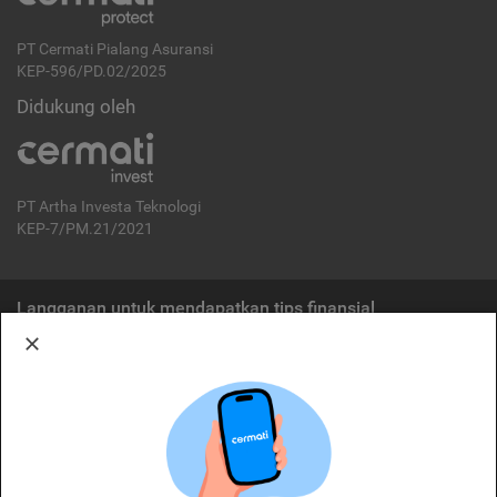
PT Cermati Pialang Asuransi
KEP-596/PD.02/2025
Didukung oleh
PT Artha Investa Teknologi
KEP-7/PM.21/2021
Langganan untuk mendapatkan tips finansial
Berlangganan
Disclaimer:
Cermati merupakan penyelenggara agregasi jasa keuangan yang terdaftar di
OJK. Oleh karena itu, produk dan/atau layanan jasa keuangan yang
ditawarkan bukan merupakan produk dan/atau layanan jasa keuangan yang
diterbitkan oleh Cermati dan Cermati tidak bertanggung jawab atas tuntutan