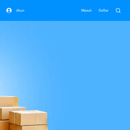
Akun
Masuk
Daftar