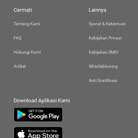
Cermati
Lainnya
Tentang Kami
Syarat & Ketentuan
FAQ
Kebijakan Privasi
Hubungi Kami
Kebijakan SMKI
Artikel
Whistleblowing
Anti Gratifikasi
Download Aplikasi Kami