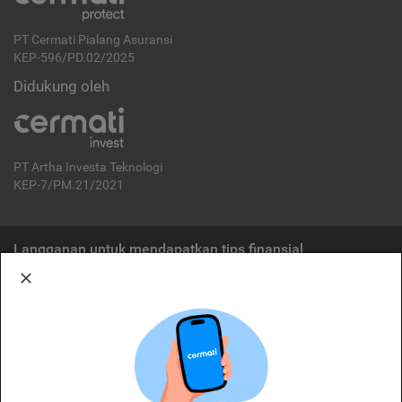
PT Cermati Pialang Asuransi
KEP-596/PD.02/2025
Didukung oleh
PT Artha Investa Teknologi
KEP-7/PM.21/2021
Langganan untuk mendapatkan tips finansial
Berlangganan
Disclaimer:
Cermati merupakan penyelenggara agregasi jasa keuangan yang terdaftar di
OJK. Oleh karena itu, produk dan/atau layanan jasa keuangan yang
ditawarkan bukan merupakan produk dan/atau layanan jasa keuangan yang
diterbitkan oleh Cermati dan Cermati tidak bertanggung jawab atas tuntutan