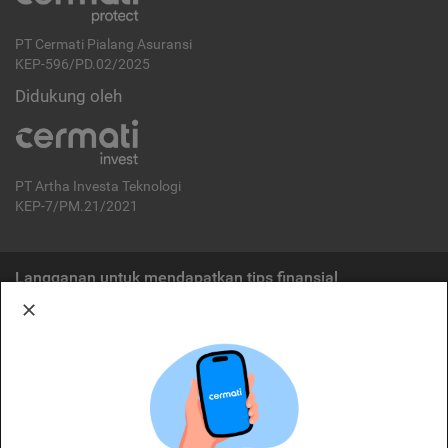
PT Cermati Pialang Asuransi
KEP-596/PD.02/2025
Didukung oleh
PT Artha Investa Teknologi
KEP-7/PM.21/2021
Langganan untuk mendapatkan tips finansial
Berlangganan
Disclaimer:
Cermati merupakan penyelenggara agregasi jasa keuangan yang terdaftar di
OJK. Oleh karena itu, produk dan/atau layanan jasa keuangan yang
ditawarkan bukan merupakan produk dan/atau layanan jasa keuangan yang
diterbitkan oleh Cermati dan Cermati tidak bertanggung jawab atas tuntutan