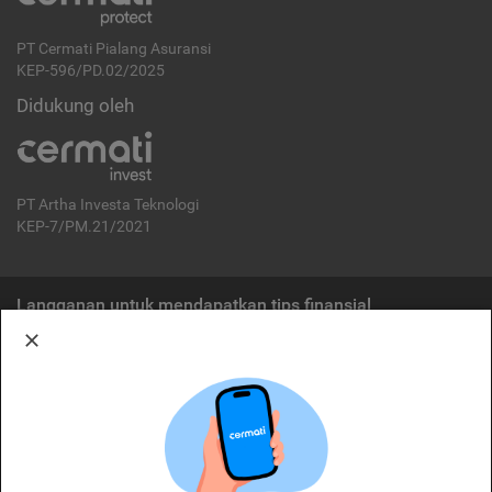
PT Cermati Pialang Asuransi
KEP-596/PD.02/2025
Didukung oleh
PT Artha Investa Teknologi
KEP-7/PM.21/2021
Langganan untuk mendapatkan tips finansial
Berlangganan
Disclaimer:
Cermati merupakan penyelenggara agregasi jasa keuangan yang terdaftar di
OJK. Oleh karena itu, produk dan/atau layanan jasa keuangan yang
ditawarkan bukan merupakan produk dan/atau layanan jasa keuangan yang
diterbitkan oleh Cermati dan Cermati tidak bertanggung jawab atas tuntutan