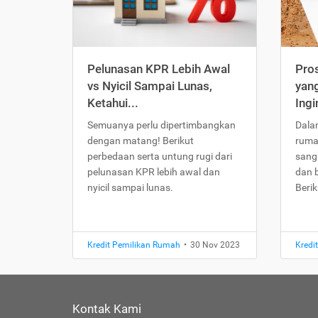
Pelunasan KPR Lebih Awal
Pro
vs Nyicil Sampai Lunas,
yang
Ketahui...
Ingi
Semuanya perlu dipertimbangkan
Dala
dengan matang! Berikut
ruma
perbedaan serta untung rugi dari
sang
pelunasan KPR lebih awal dan
dan 
nyicil sampai lunas.
Beri
Kredit Pemilikan Rumah
•
30 Nov 2023
Kredi
Kontak Kami