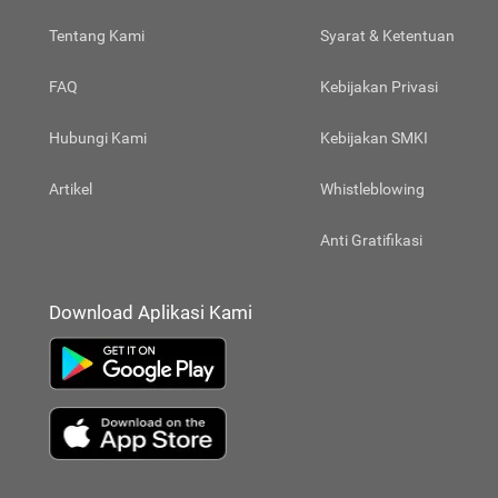
Tentang Kami
Syarat & Ketentuan
FAQ
Kebijakan Privasi
Hubungi Kami
Kebijakan SMKI
Artikel
Whistleblowing
Anti Gratifikasi
Download Aplikasi Kami