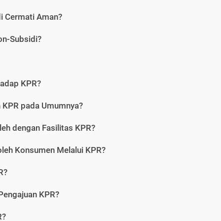
di Cermati Aman?
on-Subsidi?
hadap KPR?
an KPR pada Umumnya?
leh dengan Fasilitas KPR?
oleh Konsumen Melalui KPR?
R?
 Pengajuan KPR?
R?