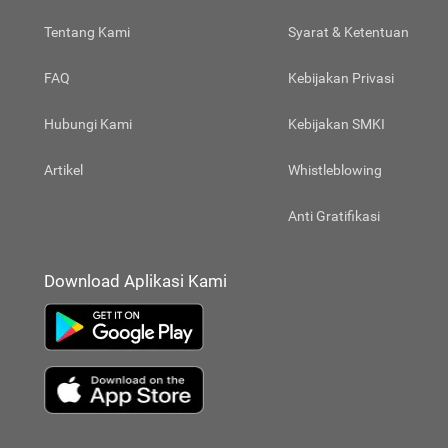
Tentang Kami
Syarat & Ketentuan
FAQ
Kebijakan Privasi
Hubungi Kami
Kebijakan SMKI
Artikel
Whistleblowing
Anti Gratifikasi
Download Aplikasi Kami