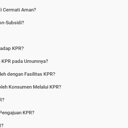
di Cermati Aman?
on-Subsidi?
hadap KPR?
an KPR pada Umumnya?
leh dengan Fasilitas KPR?
oleh Konsumen Melalui KPR?
R?
 Pengajuan KPR?
R?