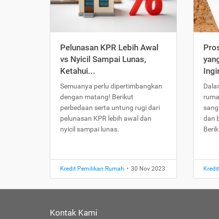
Pelunasan KPR Lebih Awal
Pro
vs Nyicil Sampai Lunas,
yang
Ketahui...
Ingi
Semuanya perlu dipertimbangkan
Dala
dengan matang! Berikut
ruma
perbedaan serta untung rugi dari
sang
pelunasan KPR lebih awal dan
dan 
nyicil sampai lunas.
Beri
Kredit Pemilikan Rumah
•
30 Nov 2023
Kredi
Kontak Kami