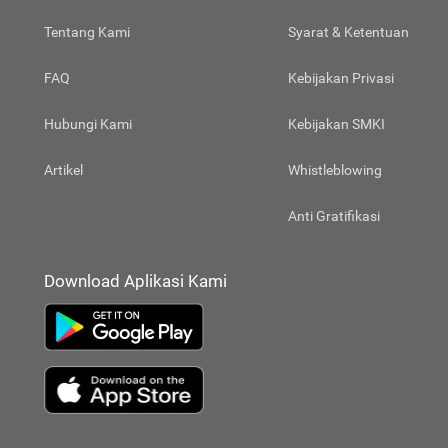
Tentang Kami
Syarat & Ketentuan
FAQ
Kebijakan Privasi
Hubungi Kami
Kebijakan SMKI
Artikel
Whistleblowing
Anti Gratifikasi
Download Aplikasi Kami