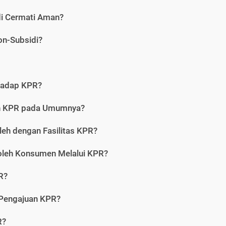
di Cermati Aman?
on-Subsidi?
hadap KPR?
an KPR pada Umumnya?
leh dengan Fasilitas KPR?
oleh Konsumen Melalui KPR?
R?
 Pengajuan KPR?
R?