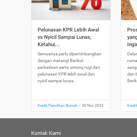
Pelunasan KPR Lebih Awal
Pro
vs Nyicil Sampai Lunas,
yang
Ketahui...
Ingi
Semuanya perlu dipertimbangkan
Dala
dengan matang! Berikut
ruma
perbedaan serta untung rugi dari
sang
pelunasan KPR lebih awal dan
dan 
nyicil sampai lunas.
Beri
Kredit Pemilikan Rumah
•
30 Nov 2023
Kredi
Kontak Kami