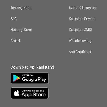
Tentang Kami
Syarat & Ketentuan
FAQ
Kebijakan Privasi
Hubungi Kami
Kebijakan SMKI
Artikel
Whistleblowing
Anti Gratifikasi
Download Aplikasi Kami