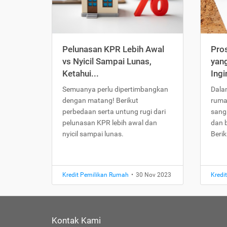
Pelunasan KPR Lebih Awal
Pro
vs Nyicil Sampai Lunas,
yang
Ketahui...
Ingi
Semuanya perlu dipertimbangkan
Dala
dengan matang! Berikut
ruma
perbedaan serta untung rugi dari
sang
pelunasan KPR lebih awal dan
dan 
nyicil sampai lunas.
Beri
Kredit Pemilikan Rumah
•
30 Nov 2023
Kredi
Kontak Kami