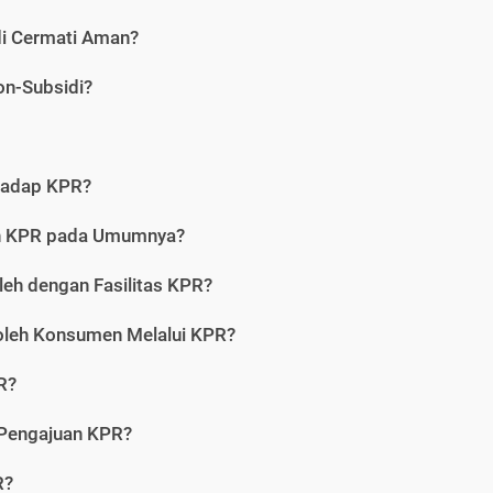
di Cermati Aman?
on-Subsidi?
hadap KPR?
an KPR pada Umumnya?
leh dengan Fasilitas KPR?
oleh Konsumen Melalui KPR?
R?
 Pengajuan KPR?
R?