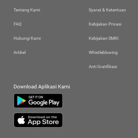
Tentang Kami
Syarat & Ketentuan
FAQ
Kebijakan Privasi
Hubungi Kami
Kebijakan SMKI
Artikel
Whistleblowing
Anti Gratifikasi
Download Aplikasi Kami