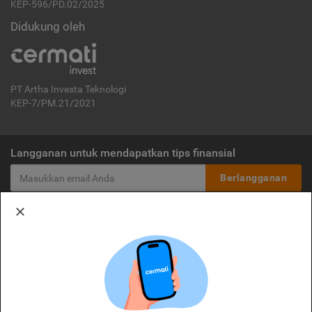
KEP-596/PD.02/2025
Didukung oleh
PT Artha Investa Teknologi
KEP-7/PM.21/2021
Langganan untuk mendapatkan tips finansial
Berlangganan
Disclaimer:
Cermati merupakan penyelenggara agregasi jasa keuangan yang terdaftar di
OJK. Oleh karena itu, produk dan/atau layanan jasa keuangan yang
ditawarkan bukan merupakan produk dan/atau layanan jasa keuangan yang
diterbitkan oleh Cermati dan Cermati tidak bertanggung jawab atas tuntutan
dan risiko terkait produk dan/atau layanan LJK dan/atau pihak yang
melakukan kegiatan di sektor jasa keuangan.