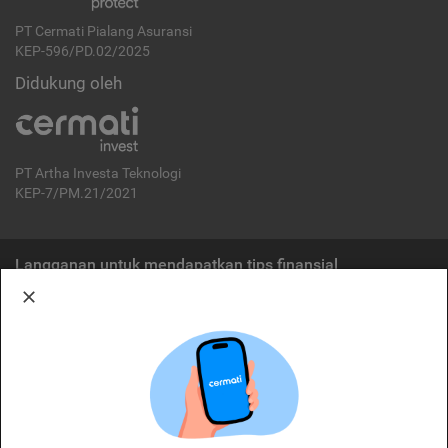
PT Cermati Pialang Asuransi
KEP-596/PD.02/2025
Didukung oleh
PT Artha Investa Teknologi
KEP-7/PM.21/2021
Langganan untuk mendapatkan tips finansial
Berlangganan
Disclaimer:
Cermati merupakan penyelenggara agregasi jasa keuangan yang terdaftar di
OJK. Oleh karena itu, produk dan/atau layanan jasa keuangan yang
ditawarkan bukan merupakan produk dan/atau layanan jasa keuangan yang
diterbitkan oleh Cermati dan Cermati tidak bertanggung jawab atas tuntutan