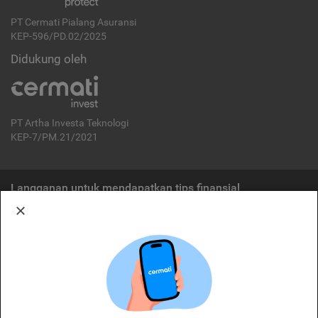
PT Cermati Pialang Asuransi
KEP-596/PD.02/2025
Didukung oleh
PT Artha Investa Teknologi
KEP-7/PM.21/2021
Langganan untuk mendapatkan tips finansial
Berlangganan
Disclaimer:
Cermati merupakan penyelenggara agregasi jasa keuangan yang terdaftar di
OJK. Oleh karena itu, produk dan/atau layanan jasa keuangan yang
ditawarkan bukan merupakan produk dan/atau layanan jasa keuangan yang
diterbitkan oleh Cermati dan Cermati tidak bertanggung jawab atas tuntutan