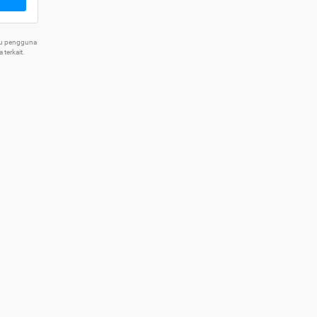
tu pengguna
terkait.