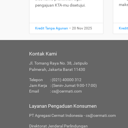
maks
pengajuan KTA-mu disetujui.
Kredit Tanpa Agunan
•
20 Nov 2025
Kredi
Kontak Kami
Jl. Tomang Raya No. 38, Jatipulo
Palmerah, Jakarta Barat 11430
Telepon
: (021) 40000 312
Jam Kerja
: (Senin-Jumat 9:00-17:00)
Email
:
cs@cermati.com
Layanan Pengaduan Konsumen
PT Agregasi Cermat Indonesia - cs@cermati.com
Direktorat Jenderal Perlindungan