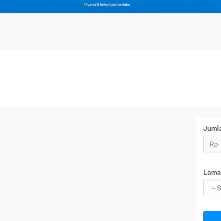
Juml
Rp
Lama