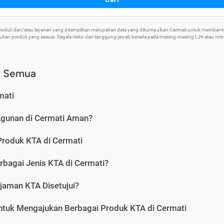
 Produk dan/atau layanan yang ditampilkan merupakan data yang dikumpulkan Cermati untuk memban
an produk yang sesuai. Segala risiko dan tanggung jawab berada pada masing-masing LJK atau mitra 
) Semua
mati
Agunan di Cermati Aman?
Produk KTA di Cermati
rbagai Jenis KTA di Cermati?
jaman KTA Disetujui?
ntuk Mengajukan Berbagai Produk KTA di Cermati