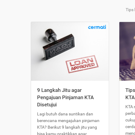
Tips
9 Langkah Jitu agar
Tip
Pengajuan Pinjaman KTA
KTA
Disetujui
KTA 
perb
Lagi butuh dana suntikan dan
cukup
berencana mengajukan pinjaman
cerd
KTA? Berikut 9 langkah jitu yang
meng
bisa kamu praktikkan agar