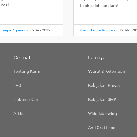
imal:
tidak salah langkah!
t Tanpa Agunan
•
26 Sep 2022
Kredit Tanpa Agunan
•
12 Mar 20
Cermati
Lainnya
Tentang Kami
Syarat & Ketentuan
FAQ
Kebijakan Privasi
Hubungi Kami
Kebijakan SMKI
Artikel
Whistleblowing
Anti Gratifikasi