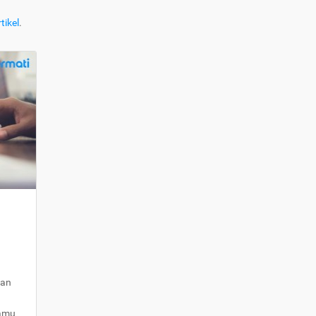
tikel
.
kan
kamu