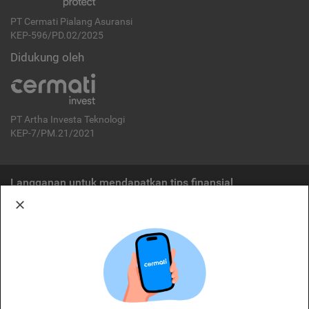
PT Cermati Pialang Asuransi
KEP-596/PD.02/2025
Didukung oleh
PT Artha Investa Teknologi
KEP-7/PM.21/2021
Langganan untuk mendapatkan tips finansial
Berlangganan
Disclaimer:
Cermati merupakan penyelenggara agregasi jasa keuangan yang terdaftar di
OJK. Oleh karena itu, produk dan/atau layanan jasa keuangan yang
ditawarkan bukan merupakan produk dan/atau layanan jasa keuangan yang
diterbitkan oleh Cermati dan Cermati tidak bertanggung jawab atas tuntutan