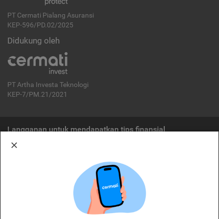
PT Cermati Pialang Asuransi
KEP-596/PD.02/2025
Didukung oleh
PT Artha Investa Teknologi
KEP-7/PM.21/2021
Langganan untuk mendapatkan tips finansial
Berlangganan
Disclaimer:
Cermati merupakan penyelenggara agregasi jasa keuangan yang terdaftar di
OJK. Oleh karena itu, produk dan/atau layanan jasa keuangan yang
ditawarkan bukan merupakan produk dan/atau layanan jasa keuangan yang
diterbitkan oleh Cermati dan Cermati tidak bertanggung jawab atas tuntutan