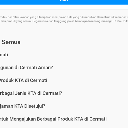
 Produk dan/atau layanan yang ditampilkan merupakan data yang dikumpulkan Cermati untuk memban
an produk yang sesuai. Segala risiko dan tanggung jawab berada pada masing-masing LJK atau mitra 
) Semua
mati
Agunan di Cermati Aman?
Produk KTA di Cermati
rbagai Jenis KTA di Cermati?
jaman KTA Disetujui?
ntuk Mengajukan Berbagai Produk KTA di Cermati