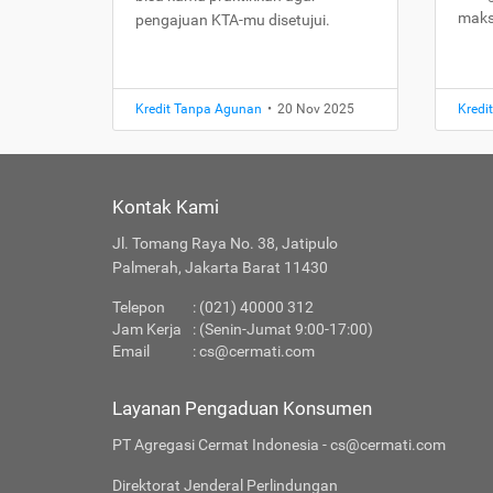
maks
pengajuan KTA-mu disetujui.
Kredit Tanpa Agunan
•
20 Nov 2025
Kredi
Kontak Kami
Jl. Tomang Raya No. 38, Jatipulo
Palmerah, Jakarta Barat 11430
Telepon
: (021) 40000 312
Jam Kerja
: (Senin-Jumat 9:00-17:00)
Email
:
cs@cermati.com
Layanan Pengaduan Konsumen
PT Agregasi Cermat Indonesia - cs@cermati.com
Direktorat Jenderal Perlindungan