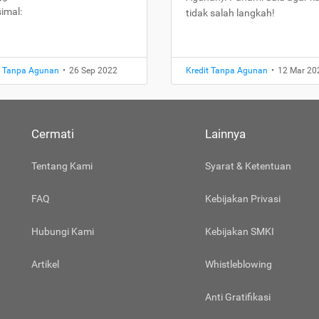
imal:
tidak salah langkah!
t Tanpa Agunan
•
26 Sep 2022
Kredit Tanpa Agunan
•
12 Mar 20
Cermati
Lainnya
Tentang Kami
Syarat & Ketentuan
FAQ
Kebijakan Privasi
Hubungi Kami
Kebijakan SMKI
Artikel
Whistleblowing
Anti Gratifikasi