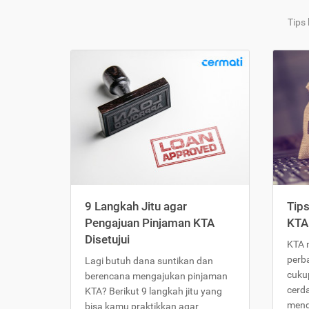
Tips
9 Langkah Jitu agar
Tip
Pengajuan Pinjaman KTA
KTA
Disetujui
KTA 
perb
Lagi butuh dana suntikan dan
cukup
berencana mengajukan pinjaman
cerd
KTA? Berikut 9 langkah jitu yang
meng
bisa kamu praktikkan agar