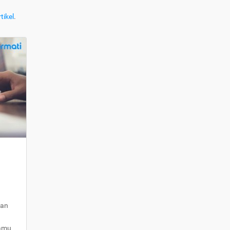
tikel
.
kan
kamu