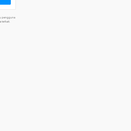
tu pengguna
terkait.