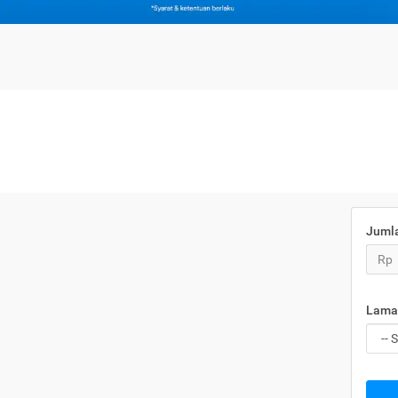
Juml
Rp
Lama