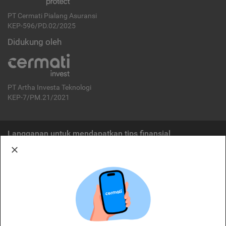
PT Cermati Pialang Asuransi
KEP-596/PD.02/2025
Didukung oleh
PT Artha Investa Teknologi
KEP-7/PM.21/2021
Langganan untuk mendapatkan tips finansial
Berlangganan
Disclaimer:
Cermati merupakan penyelenggara agregasi jasa keuangan yang terdaftar di
OJK. Oleh karena itu, produk dan/atau layanan jasa keuangan yang
ditawarkan bukan merupakan produk dan/atau layanan jasa keuangan yang
diterbitkan oleh Cermati dan Cermati tidak bertanggung jawab atas tuntutan