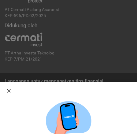
PT Cermati Pialang Asuransi
KEP-596/PD.02/2025
Didukung oleh
PT Artha Investa Teknologi
KEP-7/PM.21/2021
Langganan untuk mendapatkan tips finansial
Berlangganan
Disclaimer:
Cermati merupakan penyelenggara agregasi jasa keuangan yang terdaftar di
OJK. Oleh karena itu, produk dan/atau layanan jasa keuangan yang
ditawarkan bukan merupakan produk dan/atau layanan jasa keuangan yang
diterbitkan oleh Cermati dan Cermati tidak bertanggung jawab atas tuntutan