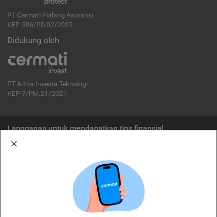
PT Cermati Pialang Asuransi
KEP-596/PD.02/2025
Didukung oleh
PT Artha Investa Teknologi
KEP-7/PM.21/2021
Langganan untuk mendapatkan tips finansial
Berlangganan
Disclaimer:
Cermati merupakan penyelenggara agregasi jasa keuangan yang terdaftar di
OJK. Oleh karena itu, produk dan/atau layanan jasa keuangan yang
ditawarkan bukan merupakan produk dan/atau layanan jasa keuangan yang
diterbitkan oleh Cermati dan Cermati tidak bertanggung jawab atas tuntutan