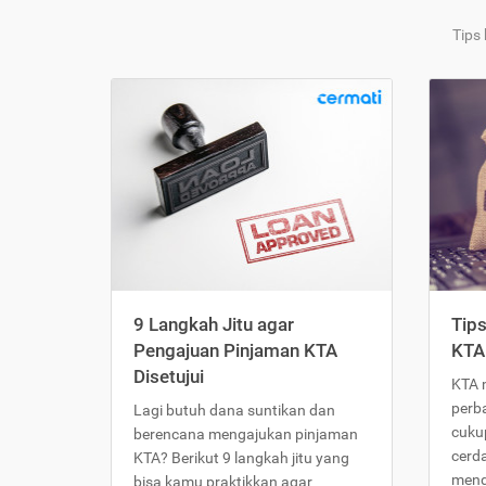
Tips
9 Langkah Jitu agar
Tip
Pengajuan Pinjaman KTA
KTA
Disetujui
KTA 
perb
Lagi butuh dana suntikan dan
cukup
berencana mengajukan pinjaman
cerd
KTA? Berikut 9 langkah jitu yang
meng
bisa kamu praktikkan agar