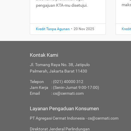
maks
pengajuan KTA-mu disetujui.
Kredit Tanpa Agunan
•
20 Nov 2025
Kredi
Kontak Kami
Jl. Tomang Raya No. 38, Jatipulo
Palmerah, Jakarta Barat 11430
Telepon
: (021) 40000 312
Jam Kerja
: (Senin-Jumat 9:00-17:00)
Email
:
cs@cermati.com
Layanan Pengaduan Konsumen
PT Agregasi Cermat Indonesia - cs@cermati.com
Direktorat Jenderal Perlindungan