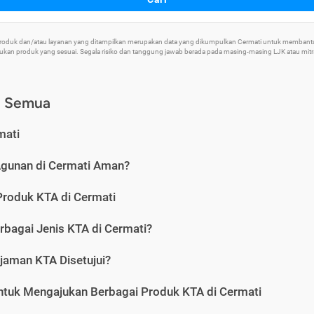
 Produk dan/atau layanan yang ditampilkan merupakan data yang dikumpulkan Cermati untuk memban
an produk yang sesuai. Segala risiko dan tanggung jawab berada pada masing-masing LJK atau mitra 
) Semua
mati
Agunan di Cermati Aman?
Produk KTA di Cermati
rbagai Jenis KTA di Cermati?
jaman KTA Disetujui?
ntuk Mengajukan Berbagai Produk KTA di Cermati