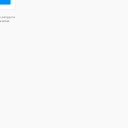
tu pengguna
terkait.