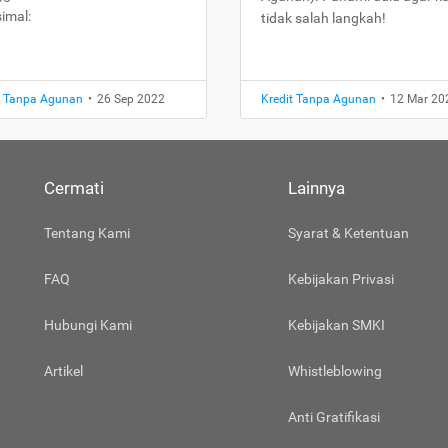
imal:
tidak salah langkah!
t Tanpa Agunan
•
26 Sep 2022
Kredit Tanpa Agunan
•
12 Mar 20
Cermati
Lainnya
Tentang Kami
Syarat & Ketentuan
FAQ
Kebijakan Privasi
Hubungi Kami
Kebijakan SMKI
Artikel
Whistleblowing
Anti Gratifikasi