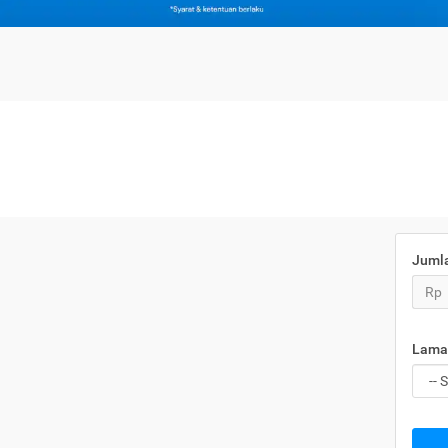
Juml
Rp
Lama