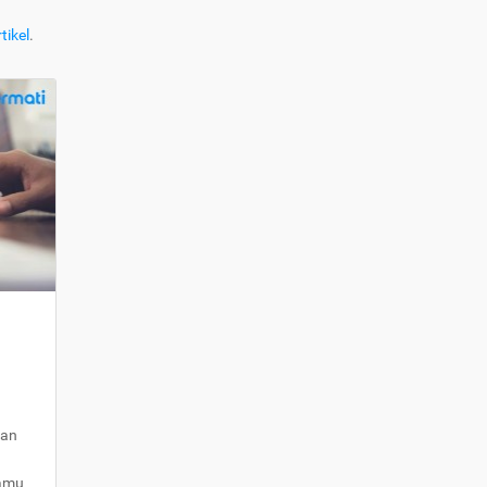
tikel
.
kan
kamu