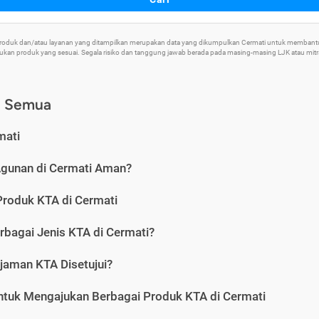
 Produk dan/atau layanan yang ditampilkan merupakan data yang dikumpulkan Cermati untuk memban
an produk yang sesuai. Segala risiko dan tanggung jawab berada pada masing-masing LJK atau mitra 
) Semua
mati
Agunan di Cermati Aman?
Produk KTA di Cermati
rbagai Jenis KTA di Cermati?
jaman KTA Disetujui?
ntuk Mengajukan Berbagai Produk KTA di Cermati