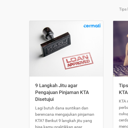
Tips
9 Langkah Jitu agar
Tip
Pengajuan Pinjaman KTA
KTA
Disetujui
KTA 
perb
Lagi butuh dana suntikan dan
cukup
berencana mengajukan pinjaman
cerd
KTA? Berikut 9 langkah jitu yang
meng
bisa kamu praktikkan agar