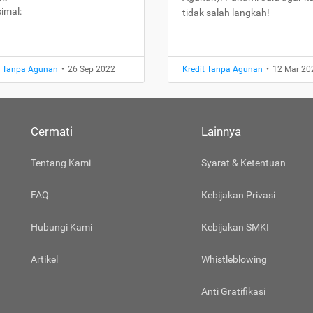
imal:
tidak salah langkah!
t Tanpa Agunan
•
26 Sep 2022
Kredit Tanpa Agunan
•
12 Mar 20
Cermati
Lainnya
Tentang Kami
Syarat & Ketentuan
FAQ
Kebijakan Privasi
Hubungi Kami
Kebijakan SMKI
Artikel
Whistleblowing
Anti Gratifikasi