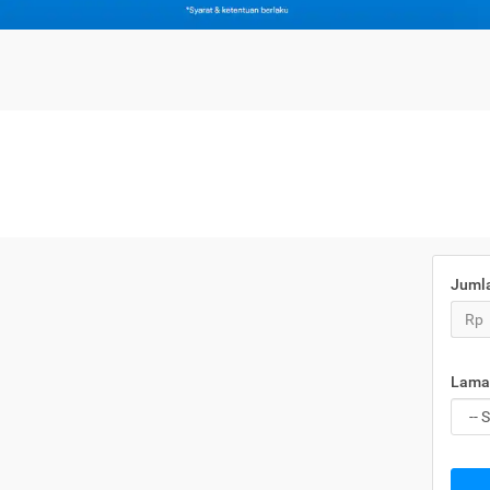
Juml
Rp
Lama