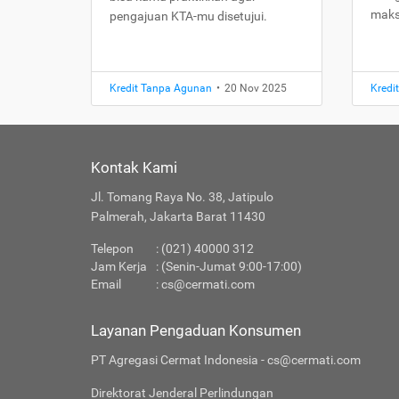
maks
pengajuan KTA-mu disetujui.
Kredit Tanpa Agunan
•
20 Nov 2025
Kredi
Kontak Kami
Jl. Tomang Raya No. 38, Jatipulo
Palmerah, Jakarta Barat 11430
Telepon
: (021) 40000 312
Jam Kerja
: (Senin-Jumat 9:00-17:00)
Email
:
cs@cermati.com
Layanan Pengaduan Konsumen
PT Agregasi Cermat Indonesia - cs@cermati.com
Direktorat Jenderal Perlindungan