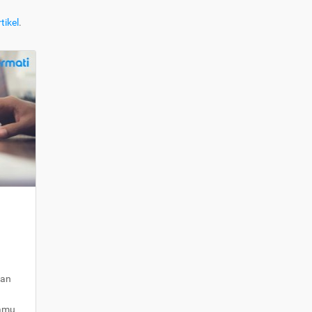
tikel
.
kan
kamu