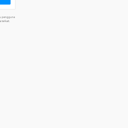
tu pengguna
terkait.