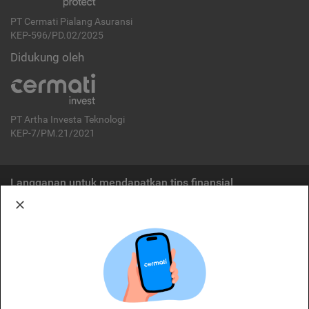
PT Cermati Pialang Asuransi
KEP-596/PD.02/2025
Didukung oleh
PT Artha Investa Teknologi
KEP-7/PM.21/2021
Langganan untuk mendapatkan tips finansial
Berlangganan
Disclaimer:
Cermati merupakan penyelenggara agregasi jasa keuangan yang terdaftar di
OJK. Oleh karena itu, produk dan/atau layanan jasa keuangan yang
ditawarkan bukan merupakan produk dan/atau layanan jasa keuangan yang
diterbitkan oleh Cermati dan Cermati tidak bertanggung jawab atas tuntutan