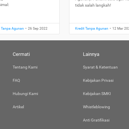
imal:
tidak salah langkah!
t Tanpa Agunan
•
26 Sep 2022
Kredit Tanpa Agunan
•
12 Mar 20
Cermati
Lainnya
Tentang Kami
Syarat & Ketentuan
FAQ
Kebijakan Privasi
Hubungi Kami
Kebijakan SMKI
Artikel
Whistleblowing
Anti Gratifikasi