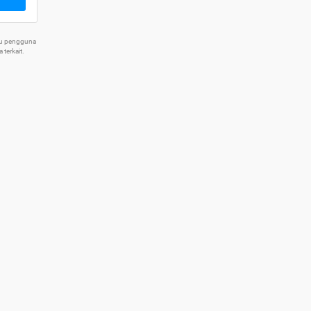
tu pengguna
terkait.