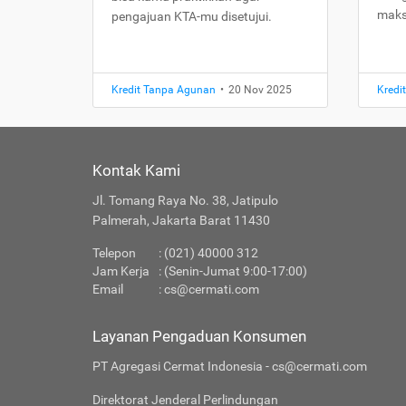
maks
pengajuan KTA-mu disetujui.
Kredit Tanpa Agunan
•
20 Nov 2025
Kredi
Kontak Kami
Jl. Tomang Raya No. 38, Jatipulo
Palmerah, Jakarta Barat 11430
Telepon
: (021) 40000 312
Jam Kerja
: (Senin-Jumat 9:00-17:00)
Email
:
cs@cermati.com
Layanan Pengaduan Konsumen
PT Agregasi Cermat Indonesia - cs@cermati.com
Direktorat Jenderal Perlindungan