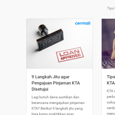
Tips
9 Langkah Jitu agar
Tip
Pengajuan Pinjaman KTA
KTA
Disetujui
KTA 
perb
Lagi butuh dana suntikan dan
cukup
berencana mengajukan pinjaman
cerd
KTA? Berikut 9 langkah jitu yang
meng
bisa kamu praktikkan agar