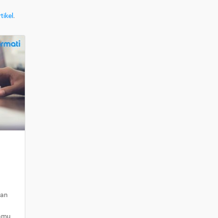
tikel
.
kan
kamu