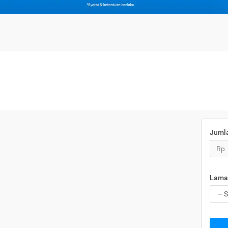
Juml
Rp
Lama