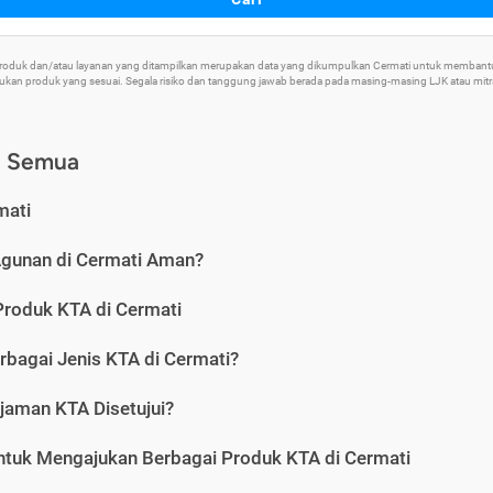
 Produk dan/atau layanan yang ditampilkan merupakan data yang dikumpulkan Cermati untuk memban
an produk yang sesuai. Segala risiko dan tanggung jawab berada pada masing-masing LJK atau mitra 
) Semua
mati
Agunan di Cermati Aman?
Produk KTA di Cermati
rbagai Jenis KTA di Cermati?
jaman KTA Disetujui?
ntuk Mengajukan Berbagai Produk KTA di Cermati