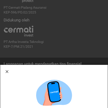
PT Cermati Pialang Asuransi
KEP-596/PD.02/2025
Didukung oleh
PT Artha Investa Teknologi
KEP-7/PM.21/2021
Langganan untuk mendapatkan tips finansial
Berlangganan
Disclaimer:
Cermati merupakan penyelenggara agregasi jasa keuangan yang terdaftar di
OJK. Oleh karena itu, produk dan/atau layanan jasa keuangan yang
ditawarkan bukan merupakan produk dan/atau layanan jasa keuangan yang
diterbitkan oleh Cermati dan Cermati tidak bertanggung jawab atas tuntutan