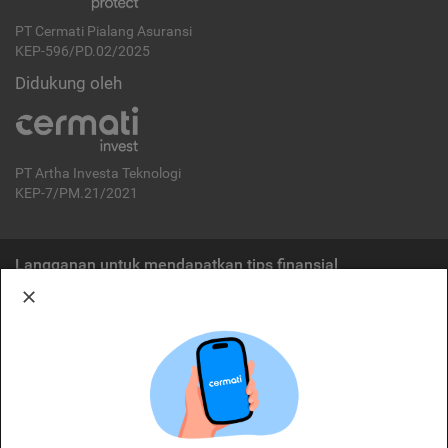
PT Cermati Pialang Asuransi
KEP-596/PD.02/2025
Didukung oleh
PT Artha Investa Teknologi
KEP-7/PM.21/2021
Langganan untuk mendapatkan tips finansial
Berlangganan
Disclaimer:
Cermati merupakan penyelenggara agregasi jasa keuangan yang terdaftar di
OJK. Oleh karena itu, produk dan/atau layanan jasa keuangan yang
ditawarkan bukan merupakan produk dan/atau layanan jasa keuangan yang
diterbitkan oleh Cermati dan Cermati tidak bertanggung jawab atas tuntutan