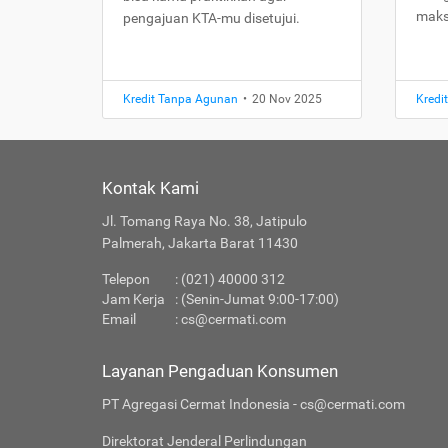
maks
pengajuan KTA-mu disetujui.
Kredit Tanpa Agunan
•
20 Nov 2025
Kredi
Kontak Kami
Jl. Tomang Raya No. 38, Jatipulo
Palmerah, Jakarta Barat 11430
Telepon
: (021) 40000 312
Jam Kerja
: (Senin-Jumat 9:00-17:00)
Email
:
cs@cermati.com
Layanan Pengaduan Konsumen
PT Agregasi Cermat Indonesia - cs@cermati.com
Direktorat Jenderal Perlindungan