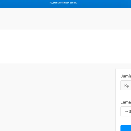
Juml
Rp
Lama