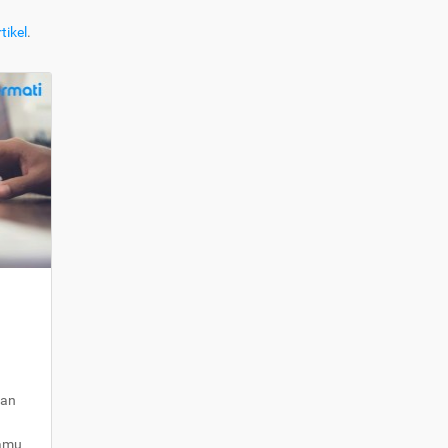
tikel
.
kan
kamu