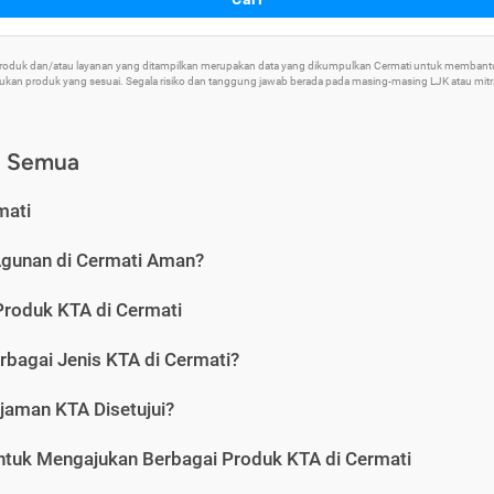
 Produk dan/atau layanan yang ditampilkan merupakan data yang dikumpulkan Cermati untuk memban
an produk yang sesuai. Segala risiko dan tanggung jawab berada pada masing-masing LJK atau mitra 
) Semua
mati
Agunan di Cermati Aman?
Produk KTA di Cermati
rbagai Jenis KTA di Cermati?
jaman KTA Disetujui?
ntuk Mengajukan Berbagai Produk KTA di Cermati