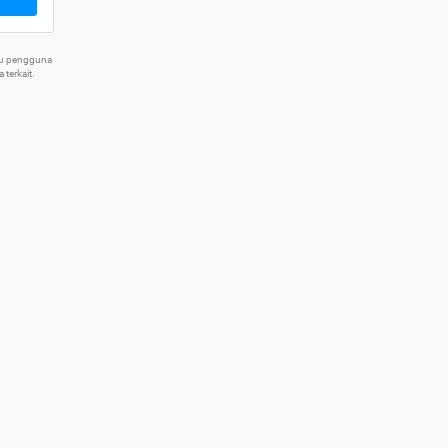
tu pengguna
terkait.