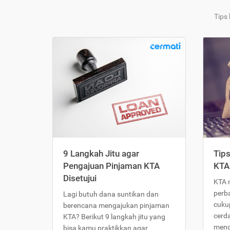
Tips
9 Langkah Jitu agar
Tip
Pengajuan Pinjaman KTA
KTA
Disetujui
KTA 
perb
Lagi butuh dana suntikan dan
cukup
berencana mengajukan pinjaman
cerd
KTA? Berikut 9 langkah jitu yang
meng
bisa kamu praktikkan agar