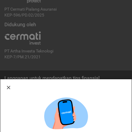
PT Cermati Pialang Asuransi
KEP-596/PD.02/2025
Didukung oleh
PT Artha Investa Teknologi
KEP-7/PM.21/2021
Langganan untuk mendapatkan tips finansial
Berlangganan
Disclaimer:
Cermati merupakan penyelenggara agregasi jasa keuangan yang terdaftar di
OJK. Oleh karena itu, produk dan/atau layanan jasa keuangan yang
ditawarkan bukan merupakan produk dan/atau layanan jasa keuangan yang
diterbitkan oleh Cermati dan Cermati tidak bertanggung jawab atas tuntutan