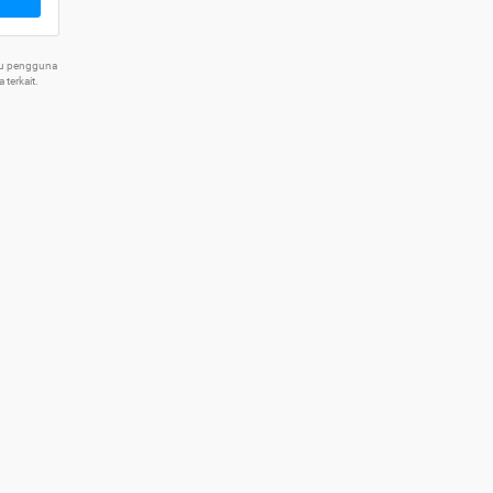
tu pengguna
terkait.