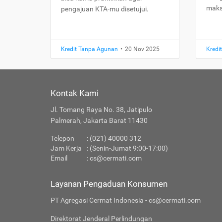
maks
pengajuan KTA-mu disetujui.
Kredit Tanpa Agunan
•
20 Nov 2025
Kredi
Kontak Kami
Jl. Tomang Raya No. 38, Jatipulo
Palmerah, Jakarta Barat 11430
Telepon
: (021) 40000 312
Jam Kerja
: (Senin-Jumat 9:00-17:00)
Email
:
cs@cermati.com
Layanan Pengaduan Konsumen
PT Agregasi Cermat Indonesia - cs@cermati.com
Direktorat Jenderal Perlindungan