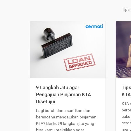
Tips
9 Langkah Jitu agar
Tip
Pengajuan Pinjaman KTA
KTA
Disetujui
KTA 
perb
Lagi butuh dana suntikan dan
cukup
berencana mengajukan pinjaman
cerd
KTA? Berikut 9 langkah jitu yang
meng
bisa kamu praktikkan agar