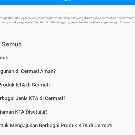
 Produk dan/atau layanan yang ditampilkan merupakan data yang dikumpulkan Cermati untuk memban
an produk yang sesuai. Segala risiko dan tanggung jawab berada pada masing-masing LJK atau mitra 
) Semua
mati
Agunan di Cermati Aman?
Produk KTA di Cermati
rbagai Jenis KTA di Cermati?
jaman KTA Disetujui?
ntuk Mengajukan Berbagai Produk KTA di Cermati