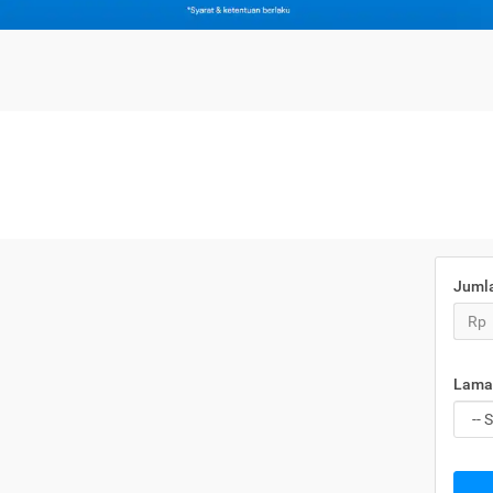
Juml
Rp
Lama