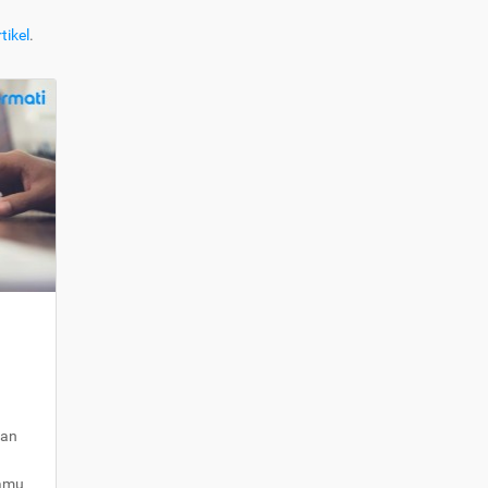
tikel
.
kan
kamu