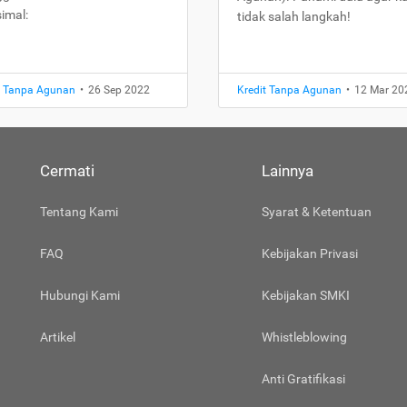
imal:
tidak salah langkah!
t Tanpa Agunan
•
26 Sep 2022
Kredit Tanpa Agunan
•
12 Mar 20
Cermati
Lainnya
Tentang Kami
Syarat & Ketentuan
FAQ
Kebijakan Privasi
Hubungi Kami
Kebijakan SMKI
Artikel
Whistleblowing
Anti Gratifikasi