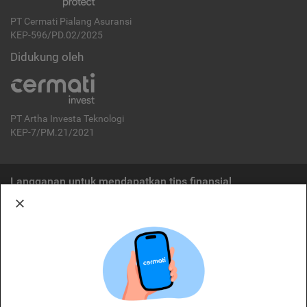
PT Cermati Pialang Asuransi
KEP-596/PD.02/2025
Didukung oleh
PT Artha Investa Teknologi
KEP-7/PM.21/2021
Langganan untuk mendapatkan tips finansial
Berlangganan
Disclaimer:
Cermati merupakan penyelenggara agregasi jasa keuangan yang terdaftar di
OJK. Oleh karena itu, produk dan/atau layanan jasa keuangan yang
ditawarkan bukan merupakan produk dan/atau layanan jasa keuangan yang
diterbitkan oleh Cermati dan Cermati tidak bertanggung jawab atas tuntutan