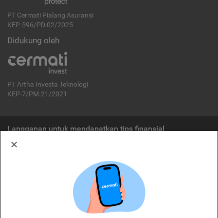
PT Cermati Pialang Asuransi
KEP-596/PD.02/2025
Didukung oleh
PT Artha Investa Teknologi
KEP-7/PM.21/2021
Langganan untuk mendapatkan tips finansial
Berlangganan
Disclaimer:
Cermati merupakan penyelenggara agregasi jasa keuangan yang terdaftar di
OJK. Oleh karena itu, produk dan/atau layanan jasa keuangan yang
ditawarkan bukan merupakan produk dan/atau layanan jasa keuangan yang
diterbitkan oleh Cermati dan Cermati tidak bertanggung jawab atas tuntutan