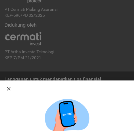
PT Cermati Pialang Asuransi
KEP-596/PD.02/2025
Didukung oleh
PT Artha Investa Teknologi
KEP-7/PM.21/2021
Langganan untuk mendapatkan tips finansial
Berlangganan
Disclaimer:
Cermati merupakan penyelenggara agregasi jasa keuangan yang terdaftar di
OJK. Oleh karena itu, produk dan/atau layanan jasa keuangan yang
ditawarkan bukan merupakan produk dan/atau layanan jasa keuangan yang
diterbitkan oleh Cermati dan Cermati tidak bertanggung jawab atas tuntutan