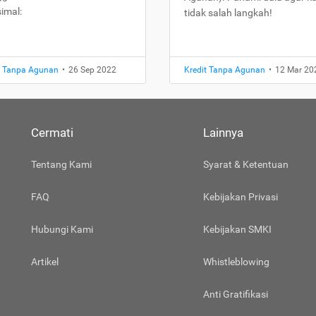
imal:
tidak salah langkah!
t Tanpa Agunan
•
26 Sep 2022
Kredit Tanpa Agunan
•
12 Mar 20
Cermati
Lainnya
Tentang Kami
Syarat & Ketentuan
FAQ
Kebijakan Privasi
Hubungi Kami
Kebijakan SMKI
Artikel
Whistleblowing
Anti Gratifikasi