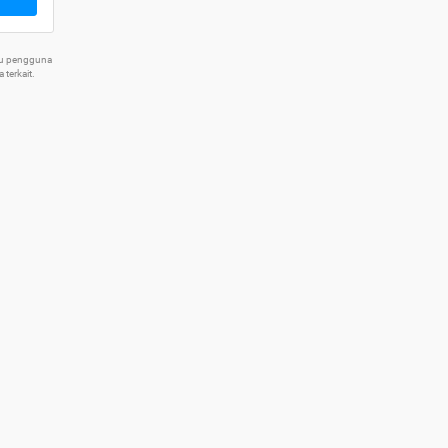
tu pengguna
terkait.