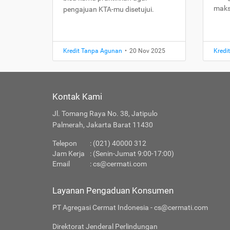
maks
pengajuan KTA-mu disetujui.
Kredit Tanpa Agunan
•
20 Nov 2025
Kredi
Kontak Kami
Jl. Tomang Raya No. 38, Jatipulo
Palmerah, Jakarta Barat 11430
Telepon
: (021) 40000 312
Jam Kerja
: (Senin-Jumat 9:00-17:00)
Email
:
cs@cermati.com
Layanan Pengaduan Konsumen
PT Agregasi Cermat Indonesia - cs@cermati.com
Direktorat Jenderal Perlindungan