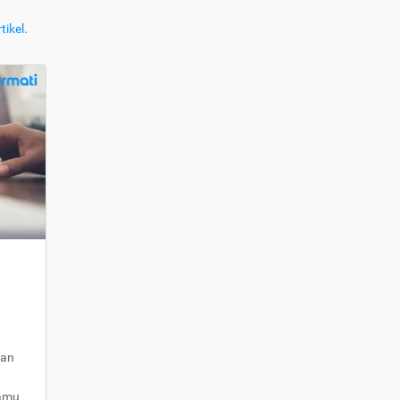
tikel
.
kan
kamu