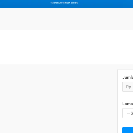
Juml
Rp
Lama