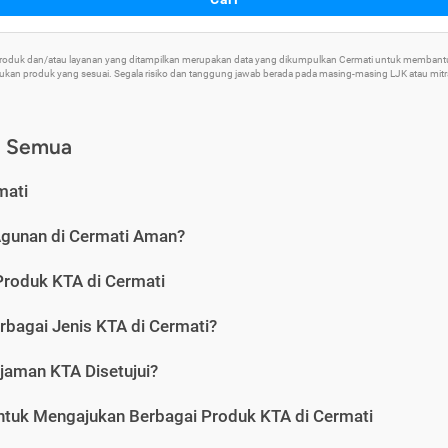
 Produk dan/atau layanan yang ditampilkan merupakan data yang dikumpulkan Cermati untuk memban
an produk yang sesuai. Segala risiko dan tanggung jawab berada pada masing-masing LJK atau mitra 
) Semua
mati
Agunan di Cermati Aman?
Produk KTA di Cermati
rbagai Jenis KTA di Cermati?
jaman KTA Disetujui?
ntuk Mengajukan Berbagai Produk KTA di Cermati