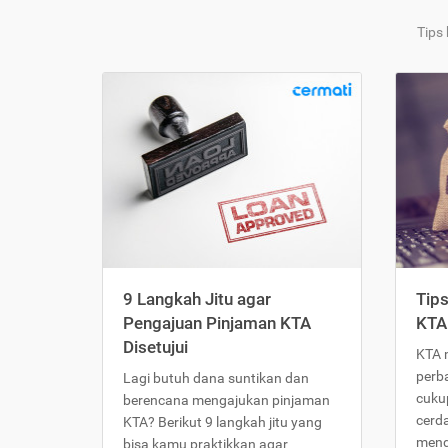
Tips
9 Langkah Jitu agar
Tip
Pengajuan Pinjaman KTA
KTA
Disetujui
KTA 
perb
Lagi butuh dana suntikan dan
cukup
berencana mengajukan pinjaman
cerd
KTA? Berikut 9 langkah jitu yang
meng
bisa kamu praktikkan agar