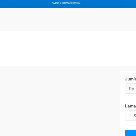
Juml
Rp
Lama