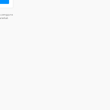
tu pengguna
terkait.