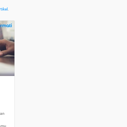
tikel
.
kan
kamu