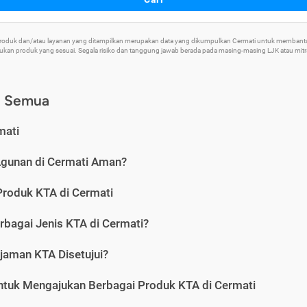
 Produk dan/atau layanan yang ditampilkan merupakan data yang dikumpulkan Cermati untuk memban
an produk yang sesuai. Segala risiko dan tanggung jawab berada pada masing-masing LJK atau mitra 
) Semua
mati
Agunan di Cermati Aman?
Produk KTA di Cermati
rbagai Jenis KTA di Cermati?
jaman KTA Disetujui?
ntuk Mengajukan Berbagai Produk KTA di Cermati