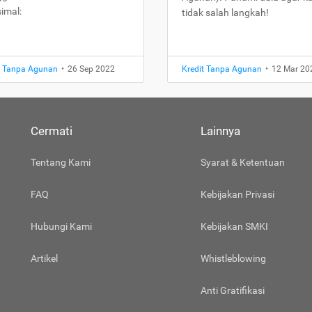
imal:
tidak salah langkah!
t Tanpa Agunan
•
26 Sep 2022
Kredit Tanpa Agunan
•
12 Mar 20
Cermati
Lainnya
Tentang Kami
Syarat & Ketentuan
FAQ
Kebijakan Privasi
Hubungi Kami
Kebijakan SMKI
Artikel
Whistleblowing
Anti Gratifikasi