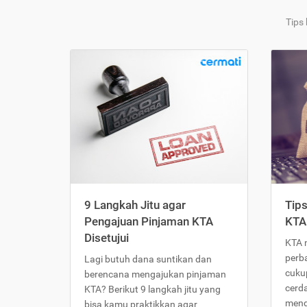
Tips
9 Langkah Jitu agar
Tip
Pengajuan Pinjaman KTA
KTA
Disetujui
KTA 
perb
Lagi butuh dana suntikan dan
cukup
berencana mengajukan pinjaman
cerd
KTA? Berikut 9 langkah jitu yang
meng
bisa kamu praktikkan agar