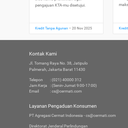
maks
pengajuan KTA-mu disetujui.
Kredit Tanpa Agunan
•
20 Nov 2025
Kredi
Kontak Kami
Jl. Tomang Raya No. 38, Jatipulo
Palmerah, Jakarta Barat 11430
Telepon
: (021) 40000 312
Jam Kerja
: (Senin-Jumat 9:00-17:00)
Email
:
cs@cermati.com
Layanan Pengaduan Konsumen
PT Agregasi Cermat Indonesia - cs@cermati.com
Direktorat Jenderal Perlindungan