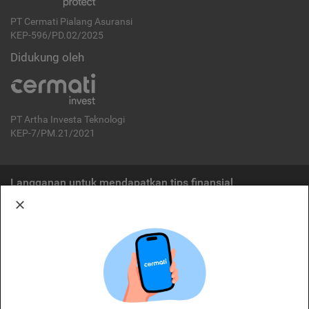
PT Cermati Pialang Asuransi
KEP-596/PD.02/2025
Didukung oleh
PT Artha Investa Teknologi
KEP-7/PM.21/2021
Langganan untuk mendapatkan tips finansial
Berlangganan
Disclaimer:
Cermati merupakan penyelenggara agregasi jasa keuangan yang terdaftar di
OJK. Oleh karena itu, produk dan/atau layanan jasa keuangan yang
ditawarkan bukan merupakan produk dan/atau layanan jasa keuangan yang
diterbitkan oleh Cermati dan Cermati tidak bertanggung jawab atas tuntutan