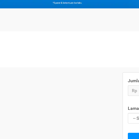
Juml
Rp
Lama