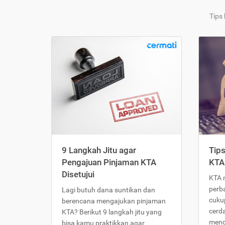
Tips
9 Langkah Jitu agar
Tip
Pengajuan Pinjaman KTA
KTA
Disetujui
KTA 
perb
Lagi butuh dana suntikan dan
cukup
berencana mengajukan pinjaman
cerd
KTA? Berikut 9 langkah jitu yang
meng
bisa kamu praktikkan agar