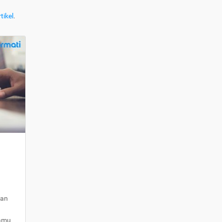
tikel
.
kan
kamu