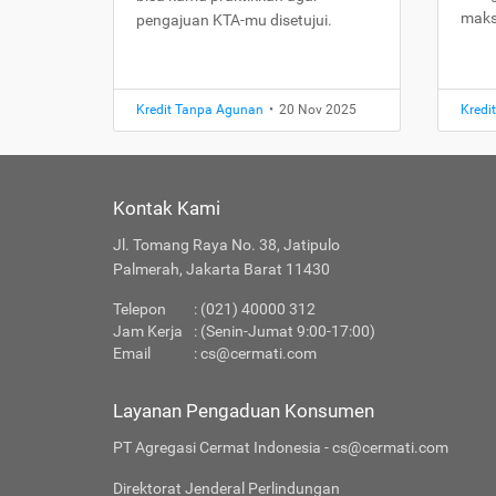
maks
pengajuan KTA-mu disetujui.
Kredit Tanpa Agunan
•
20 Nov 2025
Kredi
Kontak Kami
Jl. Tomang Raya No. 38, Jatipulo
Palmerah, Jakarta Barat 11430
Telepon
: (021) 40000 312
Jam Kerja
: (Senin-Jumat 9:00-17:00)
Email
:
cs@cermati.com
Layanan Pengaduan Konsumen
PT Agregasi Cermat Indonesia - cs@cermati.com
Direktorat Jenderal Perlindungan