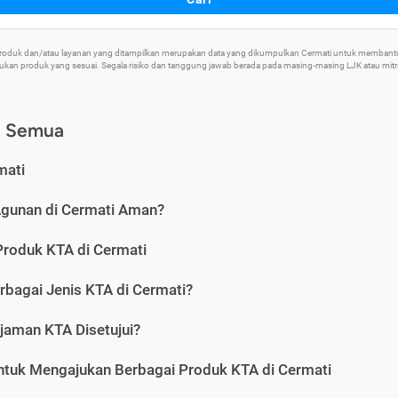
 Produk dan/atau layanan yang ditampilkan merupakan data yang dikumpulkan Cermati untuk memban
an produk yang sesuai. Segala risiko dan tanggung jawab berada pada masing-masing LJK atau mitra 
) Semua
mati
Agunan di Cermati Aman?
Produk KTA di Cermati
rbagai Jenis KTA di Cermati?
jaman KTA Disetujui?
ntuk Mengajukan Berbagai Produk KTA di Cermati