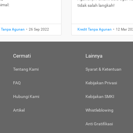
imal:
tidak salah langkah!
t Tanpa Agunan
•
26 Sep 2022
Kredit Tanpa Agunan
•
12 Mar 20
Cermati
Lainnya
Tentang Kami
Syarat & Ketentuan
FAQ
Kebijakan Privasi
Hubungi Kami
Kebijakan SMKI
Artikel
Whistleblowing
Anti Gratifikasi