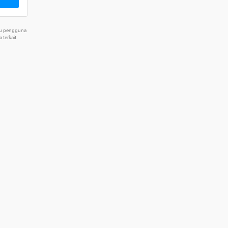
tu pengguna
terkait.