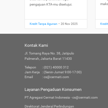
maks
pengajuan KTA-mu disetujui.
Kredit Tanpa Agunan
•
20 Nov 2025
Kredi
Kontak Kami
Jl. Tomang Raya No. 38, Jatipulo
Palmerah, Jakarta Barat 11430
Telepon
: (021) 40000 312
Jam Kerja
: (Senin-Jumat 9:00-17:00)
Email
:
cs@cermati.com
Layanan Pengaduan Konsumen
PT Agregasi Cermat Indonesia - cs@cermati.com
Direktorat Jenderal Perlindungan