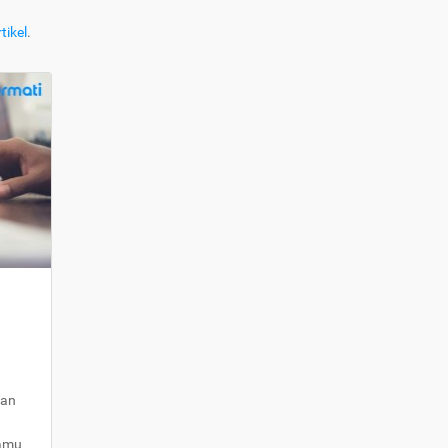
tikel
.
kan
kamu