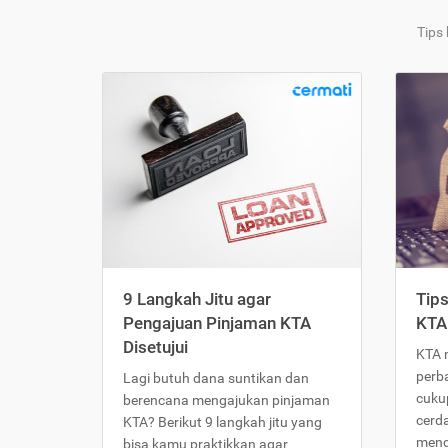
Tips
9 Langkah Jitu agar
Tip
Pengajuan Pinjaman KTA
KTA
Disetujui
KTA 
perb
Lagi butuh dana suntikan dan
cukup
berencana mengajukan pinjaman
cerd
KTA? Berikut 9 langkah jitu yang
meng
bisa kamu praktikkan agar