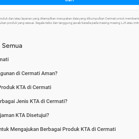
 Produk dan/atau layanan yang ditampilkan merupakan data yang dikumpulkan Cermati untuk memban
an produk yang sesuai. Segala risiko dan tanggung jawab berada pada masing-masing LJK atau mitra 
) Semua
mati
Agunan di Cermati Aman?
Produk KTA di Cermati
rbagai Jenis KTA di Cermati?
jaman KTA Disetujui?
ntuk Mengajukan Berbagai Produk KTA di Cermati