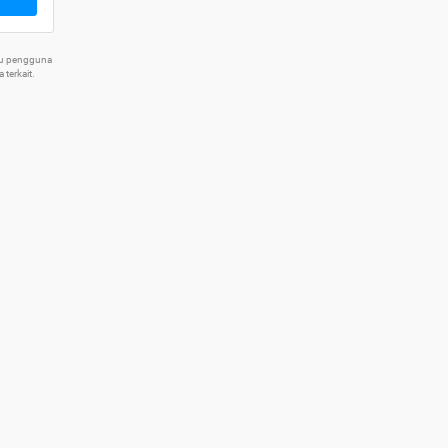
tu pengguna
terkait.