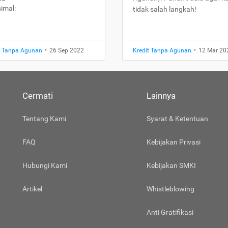
imal:
tidak salah langkah!
t Tanpa Agunan
•
26 Sep 2022
Kredit Tanpa Agunan
•
12 Mar 20
Cermati
Lainnya
Tentang Kami
Syarat & Ketentuan
FAQ
Kebijakan Privasi
Hubungi Kami
Kebijakan SMKI
Artikel
Whistleblowing
Anti Gratifikasi