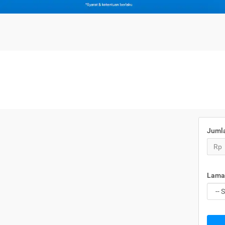
Juml
Rp
Lama