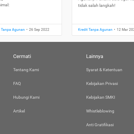
imal:
tidak salah langkah!
t Tanpa Agunan
•
26 Sep 2022
Kredit Tanpa Agunan
•
12 Mar 20
Cermati
Lainnya
Tentang Kami
Syarat & Ketentuan
FAQ
Kebijakan Privasi
Hubungi Kami
Kebijakan SMKI
Artikel
Whistleblowing
Anti Gratifikasi