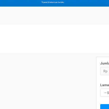
Juml
Rp
Lama