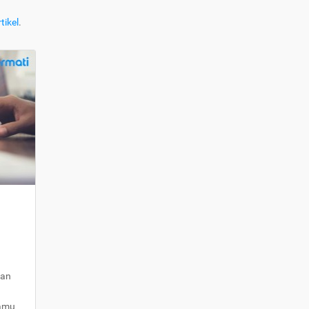
tikel
.
kan
kamu