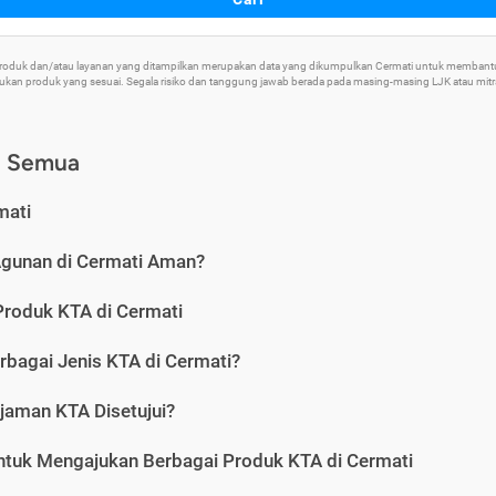
 Produk dan/atau layanan yang ditampilkan merupakan data yang dikumpulkan Cermati untuk memban
an produk yang sesuai. Segala risiko dan tanggung jawab berada pada masing-masing LJK atau mitra 
) Semua
mati
Agunan di Cermati Aman?
Produk KTA di Cermati
rbagai Jenis KTA di Cermati?
jaman KTA Disetujui?
ntuk Mengajukan Berbagai Produk KTA di Cermati