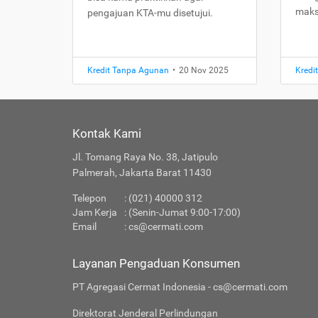
maks
pengajuan KTA-mu disetujui.
Kredit Tanpa Agunan
•
20 Nov 2025
Kredi
Kontak Kami
Jl. Tomang Raya No. 38, Jatipulo
Palmerah, Jakarta Barat 11430
Telepon
: (021) 40000 312
Jam Kerja
: (Senin-Jumat 9:00-17:00)
Email
:
cs@cermati.com
Layanan Pengaduan Konsumen
PT Agregasi Cermat Indonesia - cs@cermati.com
Direktorat Jenderal Perlindungan