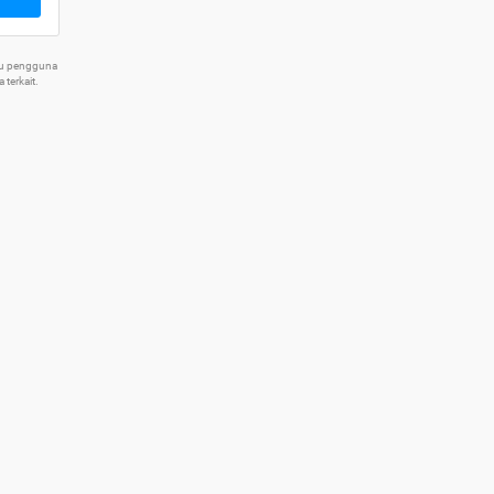
tu pengguna
terkait.