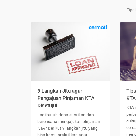
Tips
9 Langkah Jitu agar
Tip
Pengajuan Pinjaman KTA
KTA
Disetujui
KTA 
perb
Lagi butuh dana suntikan dan
cukup
berencana mengajukan pinjaman
cerd
KTA? Berikut 9 langkah jitu yang
meng
bisa kamu praktikkan agar